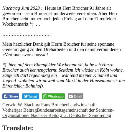
Nachtrag Juni 2023
:
Heute ist Herr Broicher 91 Jahre alt
geworden – sein Bruder ist mittlerweile verstorben. Aber Herr
Broicher steht immer noch jeden Freitag auf dem Ehrenfelder
Wochenmarkt *) …
………………………….
Mein herzlicher Dank gilt Herrn Broicher für seine spontane
Genehmigung zu den Dreharbeiten und den damit verbundenen
«
Vertrauensvorschuss
»
!!
*) hier, auf dem Ehrenfelder Wochenmarkt, habe ich Herrn
Broicher auch kennengelernt. Seitdem ich wieder in Köln wohne,
kaufe ich dort regelmäßig ein – während meiner Kindheit und
Jugend wohnten wir unweit vom Markt in der Hansemannstr. am
Ehrenfelder Bahnhof).
Tweet
Whatsapp
Email
Share
Gerwin W. Stachura
Hans Broicher
Landwirtschaft
Beitrags-
Vorheriger Beitrag
Bundesarbeitsgemeinschaft der Senioren-
Organisationen
Nächster Beitrag
12. Deutscher Seniorentag
Navigation
Translate: