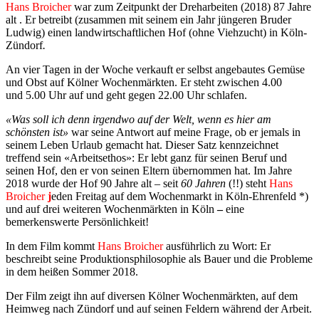
Hans Broicher
war zum Zeitpunkt der Dreharbeiten (2018) 87 Jahre
alt . Er betreibt (zusammen mit seinem ein Jahr jüngeren Bruder
Ludwig) einen landwirtschaftlichen Hof (ohne Viehzucht) in Köln-
Zündorf
.
An vier Tagen in der Woche verkauft er selbst angebautes Gemüse
und Obst auf Kölner Wochenmärkten. Er steht zwischen 4.00
und 5.00 Uhr auf und geht gegen 22.00 Uhr schlafen.
«Was soll ich denn irgendwo auf der Welt, wenn es hier am
schönsten ist»
war seine Antwort auf meine Frage, ob er jemals in
seinem Leben Urlaub gemacht hat. Dieser Satz kennzeichnet
treffend sein «Arbeitsethos»: Er lebt ganz für seinen Beruf und
seinen Hof, den er von seinen Eltern übernommen hat. Im Jahre
2018 wurde der Hof 90 Jahre alt – seit
60 Jahren
(!!) steht
Hans
Broicher
j
eden Freitag auf dem Wochenmarkt in Köln-Ehrenfeld *)
und auf drei weiteren Wochenmärkten in Köln
–
eine
bemerkenswerte Persönlichkeit!
In dem Film kommt
Hans Broicher
ausführlich zu Wort: Er
beschreibt seine Produktionsphilosophie als Bauer und die Probleme
in dem heißen Sommer 2018.
Der Film zeigt ihn auf diversen Kölner Wochenmärkten, auf dem
Heimweg nach
Zündorf
und auf seinen Feldern während der Arbeit.