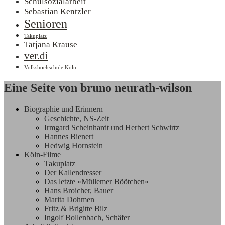
Schulsozialarbeit
Sebastian Kentzler
Senioren
Takuplatz
Tatjana Krause
ver.di
Volkshochschule Köln
Eine Seite von bruno neurath-wilson
Biographie und Erinnern
Geschichte, NS-Zeit
Irmgard Scheinhardt und Herbert Schwirtz
Hannes Bienert
Hedwig Hornstein
Köln-Filme
Takuplatz
Der Kallendresser
Das letzte «Müllemer Böötchen»
Hans Broicher, Bauer
Marita Dohmen
Fritz & Brigitte Bilz
Ingolf Bollenbach, Schäfer