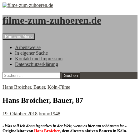
filme-zum-zuhoeren.de
Suchen
Zum
Primäres Menü
Inhalt
springen
Arbeitsweise
In eigener Sache
Kontakt und Impressum
Datenschutzerklärung
Suchen
nach:
Hans Broicher, Bauer
,
Köln-Filme
Hans Broicher, Bauer, 87
19. Oktober 2018
bruno1948
«
Was soll ich denn irgendwo in der Welt, wenn es hier am schönsten ist
.
»
Originalzitat von
Hans Broicher
,
dem ältesten aktiven Bauern in Köln.