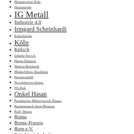
Heimatverein Köln
Hunnenrede
IG Metall
Industrie 4.0
Irmgard Scheinhardt
Kulturkirche
Köln
Kölsch
kölsche Sproch
Marita Dohmen
Markus Reinhardt
Melanchthon-Akademie
Neuehrenfeld
Novemberrevolution
NS-Dok
Onkel Hasan
Paritätisches Bildungswerk Hessen
Rautenstrauch-Joest-Museum
Rolly Brings
Roma
Roma-Frauen
Rom e.V.