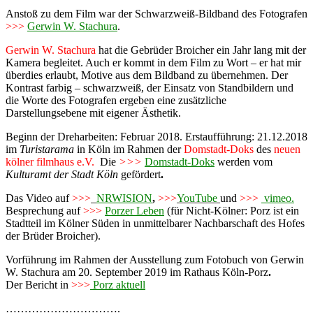
Anstoß zu dem Film war der Schwarzweiß-Bildband des Fotografen
>>>
Gerwin W. Stachura
.
Gerwin W. Stachura
hat die Gebrüder Broicher ein Jahr lang mit der
Kamera begleitet. Auch er kommt in dem Film zu Wort – er hat mir
überdies erlaubt, Motive aus dem Bildband zu übernehmen. Der
Kontrast farbig – schwarzweiß, der Einsatz von Standbildern und
die Worte des Fotografen ergeben eine zusätzliche
Darstellungsebene mit eigener Ästhetik.
Beginn der Dreharbeiten: Februar 2018. Erstaufführung: 21.12.2018
im
Turistarama
in Köln im Rahmen der
Domstadt-Doks
des
neuen
kölner filmhaus e.V.
Die
>>>
Domstadt-Doks
werden vom
Kulturamt der Stadt Köln
gefördert
.
Das Video auf
>>>
NRWISION
,
>>>
YouTube
und
>>>
vimeo.
Besprechung auf
>>>
Porzer Leben
(für Nicht-Kölner: Porz ist ein
Stadtteil im Kölner Süden in unmittelbarer Nachbarschaft des Hofes
der Brüder Broicher).
Vorführung
im Rahmen der Ausstellung zum Fotobuch von Gerwin
W. Stachura
am 20. September 2019 im Rathaus Köln-Porz
.
Der Bericht in
>>>
Porz aktuell
………………………….