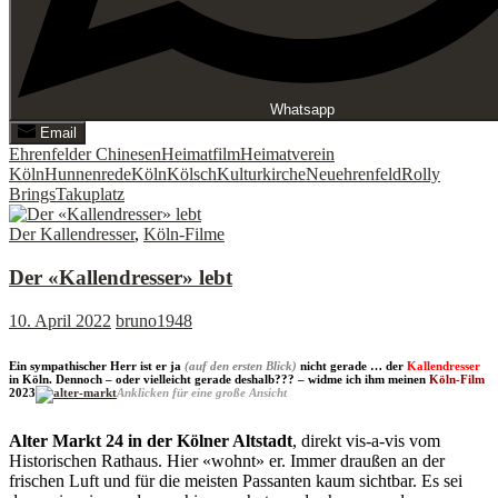
Whatsapp
Email
Ehrenfelder Chinesen
Heimatfilm
Heimatverein
Köln
Hunnenrede
Köln
Kölsch
Kulturkirche
Neuehrenfeld
Rolly
Brings
Takuplatz
Der Kallendresser
,
Köln-Filme
Der «Kallendresser» lebt
10. April 2022
bruno1948
Ein sympathischer Herr ist er ja
(auf den ersten Blick)
nicht gerade … der
Kallendresser
in Köln. Dennoch – oder vielleicht gerade deshalb??? – widme ich ihm meinen
Köln-Film
2023
Anklicken für eine große Ansicht
Alter Markt 24 in der Kölner Altstadt
, direkt vis-a-vis vom
Historischen Rathaus. Hier «wohnt» er. Immer draußen an der
frischen Luft und für die meisten Passanten kaum sichtbar. Es sei