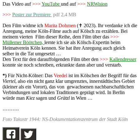
Das Video auf
>>>
YouTube
und auf
>>>
NRWision
>>>
Poster zur Premiere
pdf 2,4 MB
Den Film widme ich
Marita Dohmen
(✝ 2023). Ihr verdanke ich die
Anregung, meine Köln-Filme auch auf Kölsch zu erzählen. Bei
meinem vierten Film dieser Reihe, dem Film über das
>>>
Müllemer Böötchen,
lernte ich sie als Kölsch-Expertin beim
Heimatverein Köln kennen. Sie hat ihre Anregung auch gleich
selber in die Tat umgesetzt …
Den Text für den darauffolgenden Film über den
>>>
Kallendresser
konnte sie noch schreiben, erkrankte dann aber und verstarb.
*)
Für Nicht-Kölner: Das
Veedel
ist im Kölschen der Begriff für das
Viertel
, also ein nicht ganz klar umgrenztes, innerstädtisches Gebiet
(kleiner als ein Vorort), das von gewachsenen nachbarschaftlichen
Verbindungen und lokalen Traditionen geprägt wird. In Berlin
würde man
Kiez
sagen und
Grätzl
in Wien …
……….
Foto Takustr 1944: NS-Dokumentationszentrum der Stadt Köln