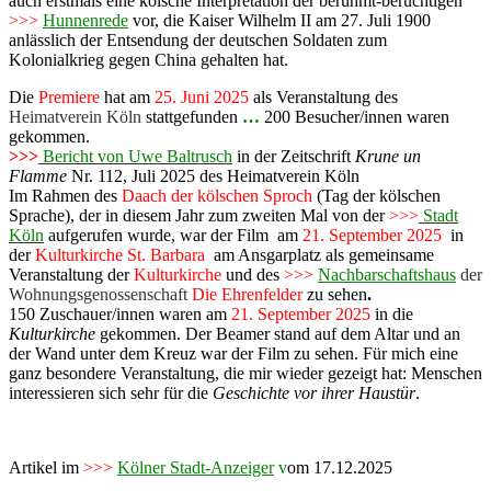
auch erstmals eine kölsche Interpretation der berühmt-berüchtigen
>>>
Hunnenrede
vor, die Kaiser Wilhelm II am 27. Juli 1900
anlässlich der Entsendung der deutschen Soldaten zum
Kolonialkrieg gegen China gehalten hat.
Die
Premiere
hat am
25. Juni
2025
als Veranstaltung des
Heimatverein
Köln
stattgefunden
…
200 Besucher/innen waren
gekommen.
>>>
Bericht von Uwe Baltrusch
in der Zeitschrift
Krune un
Flamme
Nr. 112, Juli 2025 des Heimatverein Köln
Im Rahmen des
Daach der kölschen Sproch
(Tag der kölschen
Sprache), der in diesem Jahr zum zweiten Mal von der
>>>
Stadt
Köln
aufgerufen wurde, war der Film am
21. September 2025
in
der
Kulturkirche St. Barbara
am Ansgarplatz als gemeinsame
Veranstaltung der
Kulturkirche
und des
>>>
Nachbarschaftshaus
der
Wohnungsgenossenschaft
Die Ehrenfelder
zu sehen
.
150 Zuschauer/innen waren am
21. September 2025
in die
Kulturkirche
gekommen. Der Beamer stand auf dem Altar und an
der Wand unter dem Kreuz war der Film zu sehen. Für mich eine
ganz besondere Veranstaltung, die mir wieder gezeigt hat: Menschen
interessieren sich sehr für die
Geschichte vor ihrer Haustür
.
Artikel im
>>>
Kölner Stadt-Anzeiger
v
om 17.12.2025