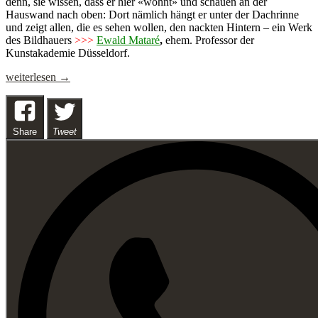
denn, sie wissen, dass er hier «wohnt» und schauen an der
Hauswand nach oben: Dort nämlich hängt er unter der Dachrinne
und zeigt allen, die es sehen wollen, den nackten Hintern – ein Werk
des Bildhauers
>>>
Ewald Mataré
,
ehem. Professor der
Kunstakademie Düsseldorf.
Der
weiterlesen
→
«Kallendresser»
lebt
Share
Tweet