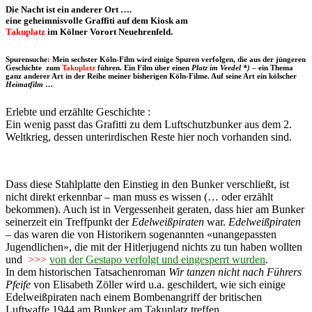
Die Nacht ist ein anderer Ort ….
eine geheimnisvolle Graffiti auf dem Kiosk am
Takuplatz
im Kölner Vorort Neuehrenfeld.
Spurensuche
:
Mein sechster Köln-Film wird einige Spuren verfolgen, die aus der jüngeren
Geschichte zum
Takuplatz
führen.
Ein Film über einen
Platz
im Veedel *)
– ein Thema
ganz anderer Art in der Reihe meiner bisherigen Köln-Filme. Auf seine Art ein kölscher
Heimatfilm
…
Erlebte und erzählte Geschichte :
Ein wenig passt das Grafitti zu dem Luftschutzbunker aus dem 2.
Weltkrieg, dessen unterirdischen Reste hier noch vorhanden sind.
Dass diese Stahlplatte den Einstieg in den Bunker verschließt, ist
nicht direkt erkennbar – man muss es wissen (… oder erzählt
bekommen). Auch ist in Vergessenheit geraten, dass hier am Bunker
seinerzeit ein Treffpunkt der
Edelweißpiraten
war.
Edelweißpiraten
– das waren die von Historikern sogenannten «unangepassten
Jugendlichen», die mit der Hitlerjugend nichts zu tun haben wollten
und
>>>
von der Gestapo verfolgt und eingesperrt wurden
.
In dem historischen Tatsachenroman
Wir tanzen nicht nach Führers
Pfeife
von Elisabeth Zöller wird u.a. geschildert, wie sich einige
Edelweißpiraten nach einem Bombenangriff der britischen
Luftwaffe 1944 am Bunker am Takuplatz treffen.