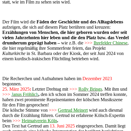
statt, wie im Film zu sehen sein wird.
Der Film wird die
Fäden der Geschichte und des Alltagslebens
aufzeigen, die sich auf diesem Platz berühren und kreuzen:
Erzählungen von Menschen, die hier geboren wurden oder seit
vielen Jahrzehnten hier leben und die den Platz bzw. das Veedel
drumherum geprägt haben –
wie z.B. die
>>>
Ihrefelder Chinese
,
die hier regelmäßig ihre Sommerfeste feiern, das Projekt
Kulturkirche
in St. Barbara oder der Kiosk, der seit Juni 2024 von
einem kurdisch-irakischen Flüchtling betrieben wird.
Die Recherchen und Aufnahmen haben im
Dezember 2023
begonnen.
25. März 2025
:
Letzter Drehtag mit
>>>
Rolly Brings
. Mit ihm und
>>>
J
anus Fröhlic
h
,
den ich schon im Sommer 2024 treffen konnte,
haben zwei prominente Repräsentanten der kölschen Musikszene
für den Film gesprochen!
Die kölsche Stimme von
>>>
Gertrud Meinert
wird auch diesmal
durch die Erzählung führen. Gertrud ist erfahrene Kölsch-Expertin
beim
>>>
Heimatverein Köln
.
Den Text hat Gertrud am
13. Juni 2025
eingesprochen. Damit liegt