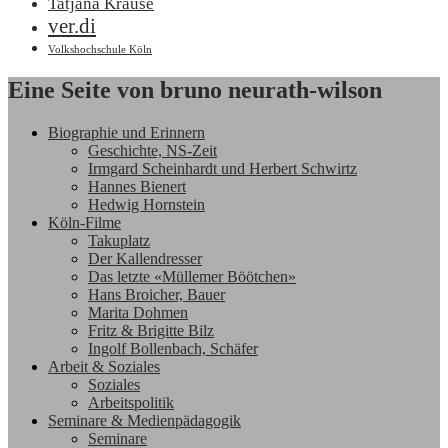
Tatjana Krause
ver.di
Volkshochschule Köln
Eine Seite von bruno neurath-wilson
Biographie und Erinnern
Geschichte, NS-Zeit
Irmgard Scheinhardt und Herbert Schwirtz
Hannes Bienert
Hedwig Hornstein
Köln-Filme
Takuplatz
Der Kallendresser
Das letzte «Müllemer Böötchen»
Hans Broicher, Bauer
Marita Dohmen
Fritz & Brigitte Bilz
Ingolf Bollenbach, Schäfer
Arbeit & Soziales
Soziales
Arbeitspolitik
Seminare & Medienpädagogik
Seminare