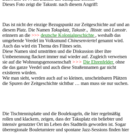
Dieses Foto zeigt die Takustr. nach diesem Angriff:
Das ist nicht der einzige Bezugspunkt zur Zeitgeschichte auf und an
diesem Platz. Die Namen
Takuplatz,
Takustr
.,
Iltisstr.
und
Lansstr
.
erinnern an die
>>>
deutsche Kolonialgeschichte
, weshalb das
umgebende Veedel im Volksmund
Chinesenviertel
genannt wird.
Auch das wird ein Thema des Filmes sein.
Diese Namen sind umstritten und die Diskussion über ihre
Umbenennung flackert immer mal wieder auf. Zugleich verweisen
sie auf die Wohnungsgenossenschaft
>>>
Die Ehrenfelder
,
ohne
die das ganze Veedel und auch diese Straßennamen gar nicht
existieren würden.
Wie man sieht, werden auch auf so kleinen, unscheinbaren Plätzen
die Spuren der Zeitgeschichte sichtbar … man muss sie nur suchen.
Die Tischtennisplatte und die Boulekugeln, die hier regelmäßig
rollen und klackern, zeigen, dass der Takuplatz ein beliebter und
intensiv genutzter Ort im Leben des Stadtteils geworden ist. Sogar
überregionale Bouleturniere und spontane Jazz-Sessions finden hier