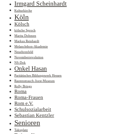
Irmgard Scheinhardt
Kulturkirche
Köln
Kölsch
kölsche Sproch
Marita Dohmen
Markus Reinhardt
Melanchthon-Akademie
Neuehrenfeld
Novemberrevolution
NS-Dok
Onkel Hasan
Paritätisches Bildungswerk Hessen
Rautenstrauch-Joest-Museum
Rolly Brings
Roma
Roma-Frauen
Rom e.V.
Schulsozialarbeit
Sebastian Kentzler
Senioren
Takuplatz