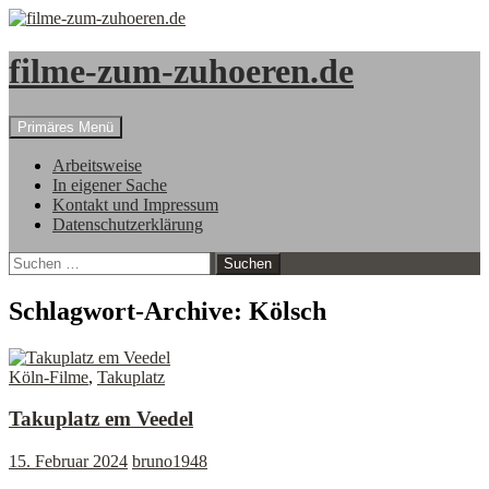
filme-zum-zuhoeren.de
Suchen
Zum
Primäres Menü
Inhalt
springen
Arbeitsweise
In eigener Sache
Kontakt und Impressum
Datenschutzerklärung
Suchen
nach:
Schlagwort-Archive: Kölsch
Köln-Filme
,
Takuplatz
Takuplatz em Veedel
15. Februar 2024
bruno1948