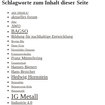
Schlagworte zum Inhalt dieser Seite
AKE DIKHEA?
aktuelles forum
Alter
AWO
BAGSO
Bildung für nachhaltige Entwicklung
Brigitte Bilz
Dieter Forte
Ehrenfelder Chinesen
Erinnerungskultur
Franz Müntefering
Gesamtschule
Hannes Bienert
Hans Broicher
Hedwig Hornstein
Heimatfilm
Heimatverein Köln
Hunnenrede
IG Metall
Industrie 4.0