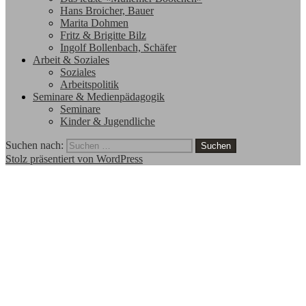
Hans Broicher, Bauer
Marita Dohmen
Fritz & Brigitte Bilz
Ingolf Bollenbach, Schäfer
Arbeit & Soziales
Soziales
Arbeitspolitik
Seminare & Medienpädagogik
Seminare
Kinder & Jugendliche
Suchen nach:
Stolz präsentiert von WordPress