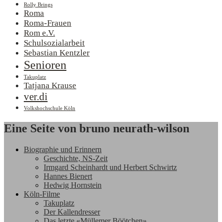
Rolly Brings
Roma
Roma-Frauen
Rom e.V.
Schulsozialarbeit
Sebastian Kentzler
Senioren
Takuplatz
Tatjana Krause
ver.di
Volkshochschule Köln
Eine Seite von bruno neurath-wilson
Biographie und Erinnern
Geschichte, NS-Zeit
Irmgard Scheinhardt und Herbert Schwirtz
Hannes Bienert
Hedwig Hornstein
Köln-Filme
Takuplatz
Der Kallendresser
Das letzte «Müllemer Böötchen»