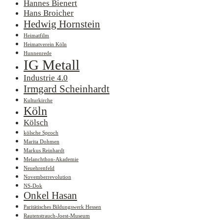
Hannes Bienert
Hans Broicher
Hedwig Hornstein
Heimatfilm
Heimatverein Köln
Hunnenrede
IG Metall
Industrie 4.0
Irmgard Scheinhardt
Kulturkirche
Köln
Kölsch
kölsche Sproch
Marita Dohmen
Markus Reinhardt
Melanchthon-Akademie
Neuehrenfeld
Novemberrevolution
NS-Dok
Onkel Hasan
Paritätisches Bildungswerk Hessen
Rautenstrauch-Joest-Museum