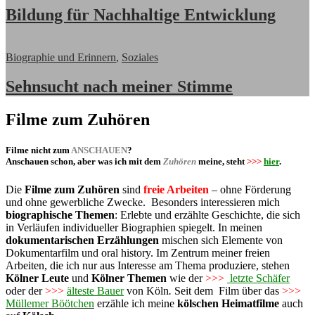
Bildung für Nachhaltige Entwicklung
Biographie und Erinnern
,
Soziales
Sehnsucht nach meiner Stimme
Filme zum Zuhören
Filme nicht zum
ANSCHAUEN
?
Anschauen schon, aber was ich mit dem
Zuhören
meine, steht
>>>
hier
.
Die
Filme zum Zuhören
sind
freie Arbeiten
– ohne Förderung
und ohne gewerbliche Zwecke. Besonders interessieren mich
biographische Themen
: Erlebte und erzählte Geschichte, die sich
in Verläufen individueller Biographien spiegelt. In meinen
dokumentarischen Erzählungen
mischen sich Elemente von
Dokumentarfilm
und
oral history. Im Zentrum meiner freien
Arbeiten, die ich nur aus Interesse am Thema produziere, stehen
Kölner Leute
und
Kölner Themen
wie der
>>>
letzte Schäfer
oder der
>>>
älteste Bauer
von Köln
.
Seit dem Film über das
>>>
Müllemer Böötchen
erzähle ich meine
kölschen Heimatfilme
auch