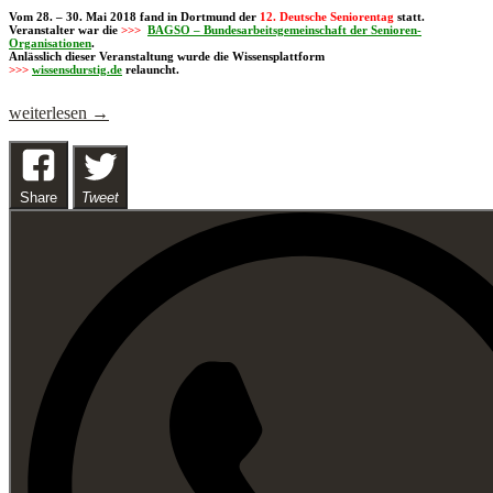
Vom 28. – 30. Mai 2018 fand in Dortmund der
12. Deutsche Seniorentag
statt.
Veranstalter war die
>>>
BAGSO – Bundesarbeitsgemeinschaft der Senioren-
Organisationen
.
Anlässlich dieser Veranstaltung wurde die Wissensplattform
>>>
wissensdurstig.de
relauncht.
12.
weiterlesen
→
Deutscher
Seniorentag
Share
Tweet