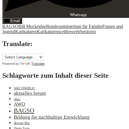
Whatsapp
Email
BAGSO
Bill Mockridge
Bundesministerium für Familie
Frauen und
Jugend
Karikaturen
Karikaturenwettbewerb
Senioren
Translate:
Powered by
Translate
Schlagworte zum Inhalt dieser Seite
AKE DIKHEA?
aktuelles forum
Alter
AWO
BAGSO
Bildung für nachhaltige Entwicklung
Brigitte Bilz
Dieter Forte