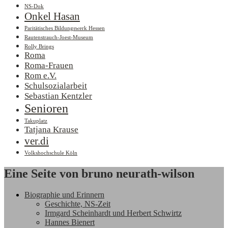
NS-Dok
Onkel Hasan
Paritätisches Bildungswerk Hessen
Rautenstrauch-Joest-Museum
Rolly Brings
Roma
Roma-Frauen
Rom e.V.
Schulsozialarbeit
Sebastian Kentzler
Senioren
Takuplatz
Tatjana Krause
ver.di
Volkshochschule Köln
Eine Seite von bruno neurath-wilson
Biographie und Erinnern
Geschichte, NS-Zeit
Irmgard Scheinhardt und Herbert Schwirtz
Hannes Bienert