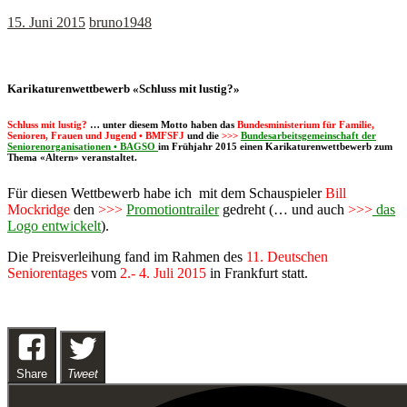
15. Juni 2015
bruno1948
Karikaturenwettbewerb «Schluss mit lustig?»
Schluss mit lustig?
… unter diesem Motto haben das
Bundesministerium für Familie,
Senioren, Frauen und Jugend • BMFSFJ
und die
>>>
Bundesarbeitsgemeinschaft der
Seniorenorganisationen • BAGSO
im Frühjahr 2015 einen Karikaturenwettbewerb zum
Thema «Altern» veranstaltet.
Für diesen Wettbewerb habe ich mit dem Schauspieler
Bill
Mockridge
den
>>>
Promotiontrailer
gedreht (… und auch
>>>
das
Logo entwickelt
).
Die Preisverleihung fand im Rahmen des
11. Deutschen
Seniorentages
vom
2.- 4. Juli 2015
in Frankfurt statt.
Share
Tweet