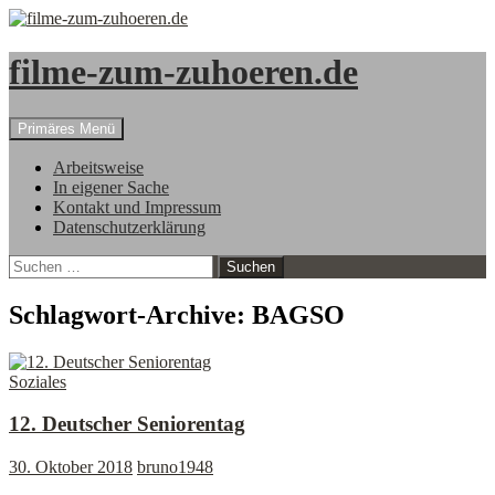
filme-zum-zuhoeren.de
Suchen
Zum
Primäres Menü
Inhalt
springen
Arbeitsweise
In eigener Sache
Kontakt und Impressum
Datenschutzerklärung
Suchen
nach:
Schlagwort-Archive: BAGSO
Soziales
12. Deutscher Seniorentag
30. Oktober 2018
bruno1948