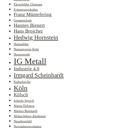
Ehrenfelder Chinesen
Erinnerungskultur
Franz Müntefering
Gesamtschule
Hannes Bienert
Hans Broicher
Hedwig Hornstein
Heimatfilm
Heimatverein Köln
Hunnenrede
IG Metall
Industrie 4.0
Irmgard Scheinhardt
Kulturkirche
Köln
Kölsch
kölsche Sproch
Marita Dohmen
Markus Reinhardt
Melanchthon-Akademie
Neuehrenfeld
Novemberrevolution