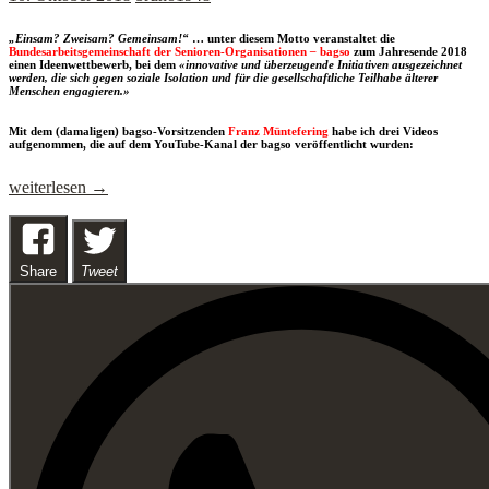
„Einsam? Zweisam? Gemeinsam!“
… unter diesem Motto veranstaltet die
Bundesarbeitsgemeinschaft der Senioren-Organisationen
–
bagso
zum Jahresende 2018
einen Ideenwettbewerb, bei dem
«innovative und überzeugende Initiativen ausgezeichnet
werden, die sich
gegen soziale Isolation und für die gesellschaftliche Teilhabe älterer
Menschen
engagieren.»
Mit dem (damaligen) bagso-Vorsitzenden
Franz Müntefering
habe ich drei Videos
aufgenommen, die auf dem YouTube-Kanal der bagso veröffentlicht wurden:
Bundesarbeitsgemeinschaft
weiterlesen
→
der
Senioren-
Organisationen
Share
Tweet