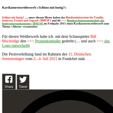
Karikaturenwettbewerb «Schluss mit lustig?»
Schluss mit lustig?
… unter diesem Motto haben das
Bundesministerium für Familie,
Senioren, Frauen und Jugend • BMFSFJ
und die
>>>
Bundesarbeitsgemeinschaft der
Seniorenorganisationen • BAGSO
im Frühjahr 2015 einen Karikaturenwettbewerb zum
Thema «Altern» veranstaltet.
Für diesen Wettbewerb habe ich mit dem Schauspieler
Bill
Mockridge
den
>>>
Promotiontrailer
gedreht (… und auch
>>>
das
Logo entwickelt
).
Die Preisverleihung fand im Rahmen des
11. Deutschen
Seniorentages
vom
2.- 4. Juli 2015
in Frankfurt statt.
Share
Tweet