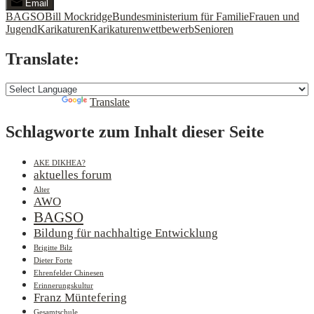
Email
BAGSO
Bill Mockridge
Bundesministerium für Familie
Frauen und
Jugend
Karikaturen
Karikaturenwettbewerb
Senioren
Translate:
Powered by
Translate
Schlagworte zum Inhalt dieser Seite
AKE DIKHEA?
aktuelles forum
Alter
AWO
BAGSO
Bildung für nachhaltige Entwicklung
Brigitte Bilz
Dieter Forte
Ehrenfelder Chinesen
Erinnerungskultur
Franz Müntefering
Gesamtschule