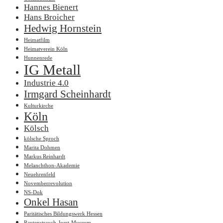
Hannes Bienert
Hans Broicher
Hedwig Hornstein
Heimatfilm
Heimatverein Köln
Hunnenrede
IG Metall
Industrie 4.0
Irmgard Scheinhardt
Kulturkirche
Köln
Kölsch
kölsche Sproch
Marita Dohmen
Markus Reinhardt
Melanchthon-Akademie
Neuehrenfeld
Novemberrevolution
NS-Dok
Onkel Hasan
Paritätisches Bildungswerk Hessen
Rautenstrauch-Joest-Museum