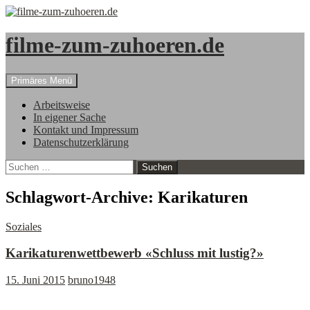
filme-zum-zuhoeren.de
Suchen
Zum
Primäres Menü
Inhalt
springen
Arbeitsweise
In eigener Sache
Kontakt und Impressum
Datenschutzerklärung
Suchen
nach:
Schlagwort-Archive: Karikaturen
Soziales
Karikaturenwettbewerb «Schluss mit lustig?»
15. Juni 2015
bruno1948