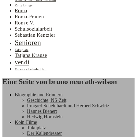
Rolly Brings
Roma
Roma-Frauen
Rom e.V.
Schulsozialarbeit
Sebastian Kentzler
Senioren
Takuplatz
Tatjana Krause
ver.di
Volkshochschule Köln
Eine Seite von bruno neurath-wilson
Biographie und Erinnern
Geschichte, NS-Zeit
Irmgard Scheinhardt und Herbert Schwirtz
Hannes Bienert
Hedwig Hornstein
Köln-Filme
Takuplatz
Der Kallendresser