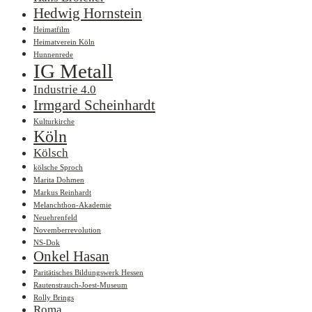
Hedwig Hornstein
Heimatfilm
Heimatverein Köln
Hunnenrede
IG Metall
Industrie 4.0
Irmgard Scheinhardt
Kulturkirche
Köln
Kölsch
kölsche Sproch
Marita Dohmen
Markus Reinhardt
Melanchthon-Akademie
Neuehrenfeld
Novemberrevolution
NS-Dok
Onkel Hasan
Paritätisches Bildungswerk Hessen
Rautenstrauch-Joest-Museum
Rolly Brings
Roma