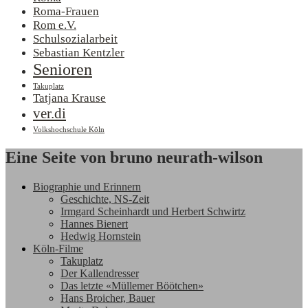
Roma-Frauen
Rom e.V.
Schulsozialarbeit
Sebastian Kentzler
Senioren
Takuplatz
Tatjana Krause
ver.di
Volkshochschule Köln
Eine Seite von bruno neurath-wilson
Biographie und Erinnern
Geschichte, NS-Zeit
Irmgard Scheinhardt und Herbert Schwirtz
Hannes Bienert
Hedwig Hornstein
Köln-Filme
Takuplatz
Der Kallendresser
Das letzte «Müllemer Böötchen»
Hans Broicher, Bauer