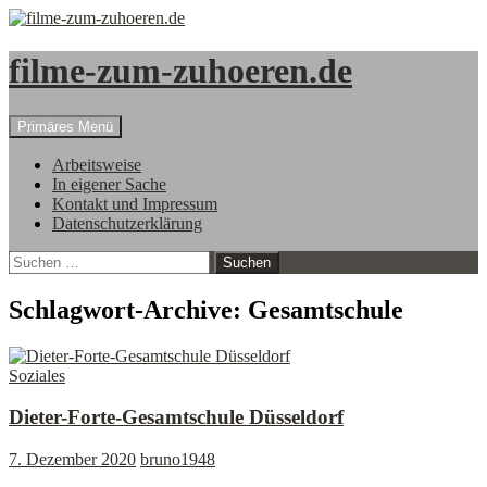
filme-zum-zuhoeren.de
Suchen
Zum
Primäres Menü
Inhalt
springen
Arbeitsweise
In eigener Sache
Kontakt und Impressum
Datenschutzerklärung
Suchen
nach:
Schlagwort-Archive: Gesamtschule
Soziales
Dieter-Forte-Gesamtschule Düsseldorf
7. Dezember 2020
bruno1948