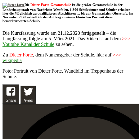
Die
Dieter-Forte-Gesamtschul
e
ist die größte Gesamtschule in der
Landeshauptstadt von Nordrhein-Westfalen. 1.300 Schülerinnen und Schüler erhalten
hier die Möglichkeit zu qualifizierten Abschlüssen … bis zur Gymnasialen Oberstufe. Im
November 2020 erhielt ich den Auftrag zu einem filmischen Portrait dieser
bemerkenswerten Schule.
Die
Kurzfassung
wurde am 21.12.2020 fertiggestellt – die
Langfassung folgte am 5. März 2021. Das Video ist auf dem
>>>
Youtube-Kanal der Schule
zu sehen
.
Zu
Dieter Forte
, dem Namensgeber der Schule, hier auf
>>>
wikipedia
Foto: Portrait von Dieter Forte, Wandbild im Treppenhaus der
Schule.
Share
Tweet