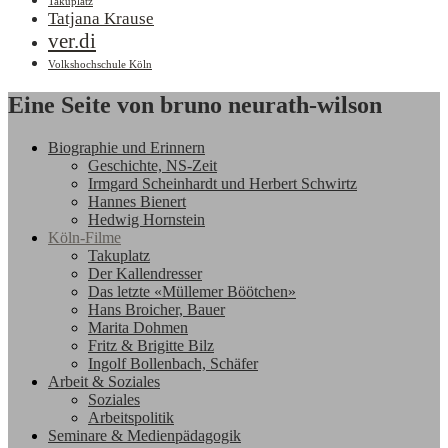
Takuplatz
Tatjana Krause
ver.di
Volkshochschule Köln
Eine Seite von bruno neurath-wilson
Biographie und Erinnern
Geschichte, NS-Zeit
Irmgard Scheinhardt und Herbert Schwirtz
Hannes Bienert
Hedwig Hornstein
Köln-Filme
Takuplatz
Der Kallendresser
Das letzte «Müllemer Böötchen»
Hans Broicher, Bauer
Marita Dohmen
Fritz & Brigitte Bilz
Ingolf Bollenbach, Schäfer
Arbeit & Soziales
Soziales
Arbeitspolitik
Seminare & Medienpädagogik