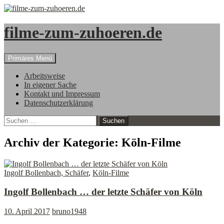
filme-zum-zuhoeren.de
Suchen
Zum
Primäres Menü
Inhalt
springen
Arbeitsweise
In eigener Sache
Kontakt und Impressum
Datenschutzerklärung
Suchen
nach:
Archiv der Kategorie: Köln-Filme
Ingolf Bollenbach, Schäfer
,
Köln-Filme
Ingolf Bollenbach … der letzte Schäfer von Köln
10. April 2017
bruno1948