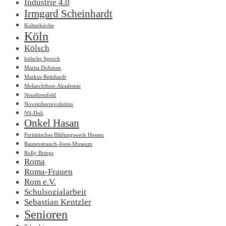
Industrie 4.0
Irmgard Scheinhardt
Kulturkirche
Köln
Kölsch
kölsche Sproch
Marita Dohmen
Markus Reinhardt
Melanchthon-Akademie
Neuehrenfeld
Novemberrevolution
NS-Dok
Onkel Hasan
Paritätisches Bildungswerk Hessen
Rautenstrauch-Joest-Museum
Rolly Brings
Roma
Roma-Frauen
Rom e.V.
Schulsozialarbeit
Sebastian Kentzler
Senioren