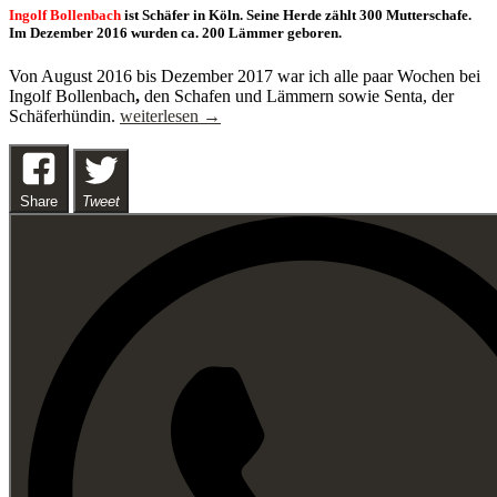
Ingolf Bollenbach
ist Schäfer in Köln. Seine Herde zählt 300 Mutterschafe.
Im Dezember 2016 wurden ca. 200 Lämmer geboren.
Von August 2016 bis Dezember 2017 war ich alle paar Wochen bei
Ingolf Bollenbach
,
den Schafen und Lämmern sowie Senta, der
Ingolf
Schäferhündin.
weiterlesen
→
Bollenbach
…
der
letzte
Share
Tweet
Schäfer
von
Köln