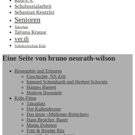
Rom e.V.
Schulsozialarbeit
Sebastian Kentzler
Senioren
Takuplatz
Tatjana Krause
ver.di
Volkshochschule Köln
Eine Seite von bruno neurath-wilson
Biographie und Erinnern
Geschichte, NS-Zeit
Irmgard Scheinhardt und Herbert Schwirtz
Hannes Bienert
Hedwig Hornstein
Köln-Filme
Takuplatz
Der Kallendresser
Das letzte «Müllemer Böötchen»
Hans Broicher, Bauer
Marita Dohmen
Fritz & Brigitte Bilz