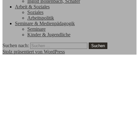
Ingolf Bollenbach, Schäfer
Arbeit & Soziales
Soziales
Arbeitspolitik
Seminare & Medienpädagogik
Seminare
Kinder & Jugendliche
Suchen nach:
Stolz präsentiert von WordPress