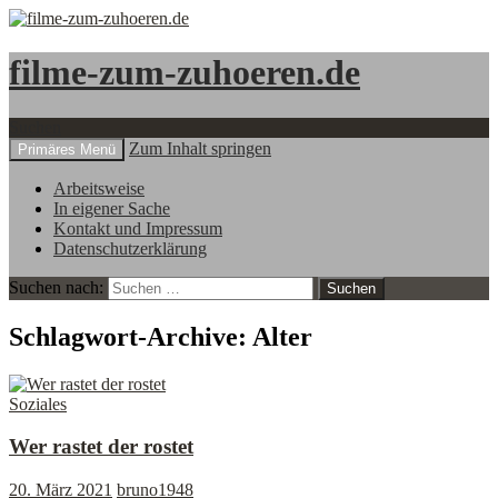
filme-zum-zuhoeren.de
Suchen
Zum Inhalt springen
Primäres Menü
Arbeitsweise
In eigener Sache
Kontakt und Impressum
Datenschutzerklärung
Suchen nach:
Schlagwort-Archive: Alter
Soziales
Wer rastet der rostet
20. März 2021
bruno1948