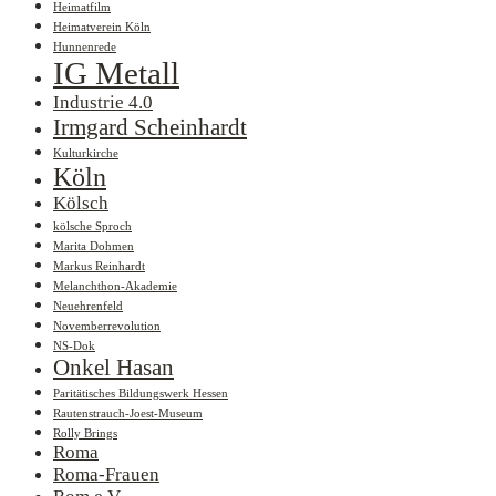
Heimatfilm
Heimatverein Köln
Hunnenrede
IG Metall
Industrie 4.0
Irmgard Scheinhardt
Kulturkirche
Köln
Kölsch
kölsche Sproch
Marita Dohmen
Markus Reinhardt
Melanchthon-Akademie
Neuehrenfeld
Novemberrevolution
NS-Dok
Onkel Hasan
Paritätisches Bildungswerk Hessen
Rautenstrauch-Joest-Museum
Rolly Brings
Roma
Roma-Frauen