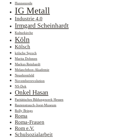
Hunnenrede
IG Metall
Industrie 4.0
Irmgard Scheinhardt
Kulturkirche
Köln
Kölsch
kölsche Sproch
Marita Dohmen
Markus Reinhardt
Melanchthon-Akademie
Neuehrenfeld
Novemberrevolution
NS-Dok
Onkel Hasan
Paritätisches Bildungswerk Hessen
Rautenstrauch-Joest-Museum
Rolly Brings
Roma
Roma-Frauen
Rom e.V.
Schulsozialarbeit