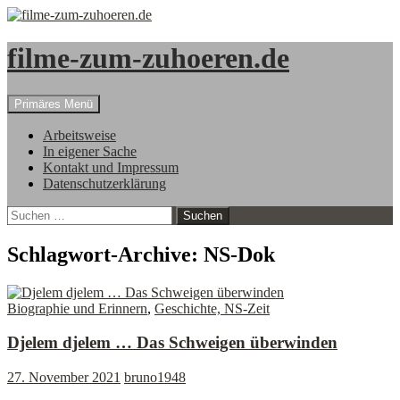
filme-zum-zuhoeren.de
Suchen
Zum
Primäres Menü
Inhalt
springen
Arbeitsweise
In eigener Sache
Kontakt und Impressum
Datenschutzerklärung
Suchen
nach:
Schlagwort-Archive: NS-Dok
Biographie und Erinnern
,
Geschichte, NS-Zeit
Djelem djelem … Das Schweigen überwinden
27. November 2021
bruno1948