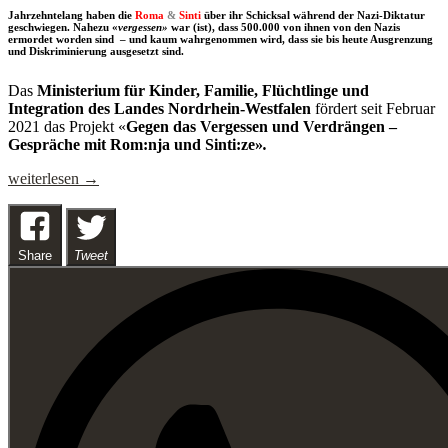
Jahrzehntelang haben die
Roma
&
Sinti
über ihr Schicksal während der Nazi-Diktatur
geschwiegen. Nahezu «
vergessen»
war (ist), dass 500.000 von ihnen von den Nazis
ermordet worden sind
– und kaum wahrgenommen wird, dass sie bis heute Ausgrenzung
und Diskriminierung ausgesetzt sind.
Das
Ministerium für Kinder, Familie, Flüchtlinge und
Integration des Landes Nordrhein-Westfalen
fördert seit Februar
2021 das
Projekt «
Gegen das Vergessen und Verdrängen –
Gespräche mit Rom:nja und Sinti:ze»
.
Djelem
weiterlesen
→
djelem
…
Das
Schweigen
Share
Tweet
überwinden