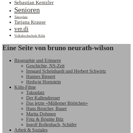
Sebastian Kentzler
Senioren
Takuplatz
Tatjana Krause
ver.di
Volkshochschule Köln
Eine Seite von bruno neurath-wilson
Biographie und Erinnern
Geschichte, NS-Zeit
Irmgard Scheinhardt und Herbert Schwirtz
Hannes Bienert
Hedwig Hornstein
Köln-Filme
Takuplatz
Der Kallendresser
Das letzte «Müllemer Böötchen»
Hans Broicher, Bauer
Marita Dohmen
Fritz & Brigitte Bilz
Ingolf Bollenbach, Schäfer
Arbeit & Soziales